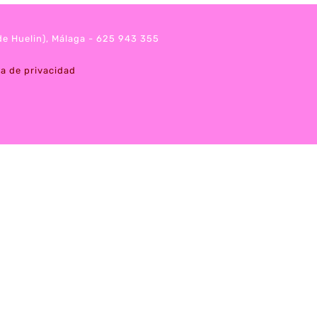
 de Huelin), Málaga - 625 943 355
ca de privacidad
k