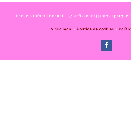
Escuela Infantil Banapi - C/ Orfila nº10 (junto al parque
Aviso legal
-
Política de cookies
-
Políti
Faceboo