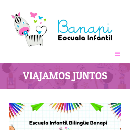
Saltar
al
contenido
VIAJAMOS JUNTOS
Ver
imagen
más